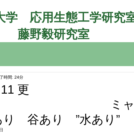
大学 応用生態工学研究
​藤野毅研究室
了時間: 24分
.11 更
 ミャン
り 谷あり ”水あり”
1日