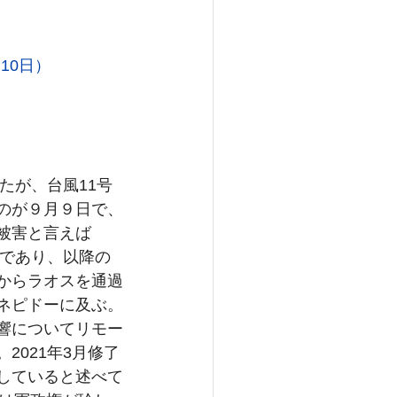
10日）
たが、台風11号
のが９月９日で、
被害と言えば
ィであり、以降の
からラオスを通過
ネピドーに及ぶ。
響についてリモー
021年3月修了
していると述べて