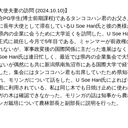
妻の訪問 (2024.10.10)】
合PG学生(博士前期課程)であるタンココハン君のお父
長年大使として滞在しているU Soe Han氏と彼の奥
内の企業に会うために大学近くを訪問した。U Soe H
月に正式に就任し今月で5年目である。ミャンマーが前政
れないが、軍事政変後の国際関係に主だった進展はなく
Soe Han氏は連日忙しく、最近では県内の企業集会で
ないが偶然にも共に新潟県南魚沼市にある国際大学で経
した。集会にはタンココハン君も出席していたため県知
、モリンガについて話をした。U Soe Han氏によれ
用に利用されている。私は同じ木でも日焼け止めに使わ
ガの木は確認できなかった。モリンガの話は知事から農
ンガ栽培について農林部長と副部長に説明を行った。