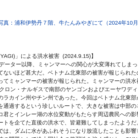
写真：浦和伊勢丹７階、牛たんみやぎにて（2024年10月
GI)」による洪水被害  (2024.9.15)】
クーデーター以降、ミャンマーへの関心が大変薄れてしまっ
てないほど甚大だ。ベトナム北東部の被害が報じられた
ってミャンマーの被害が報じられた。ミャンマーの洪水
サイクロン・ナルギスで南部のヤンゴンおよびエーヤワデ
のラカイン州やチン州であった。今回はベトナム北東部
を通過するという珍しいルートで、大きな被害は中部の
コ君とインレー湖の水位変動がもたらす周辺農民への影
ートを企てた直後の洪水で、皆避難してしまったようだ。2
では、ダムに水があふれそうになり放流したことも影響