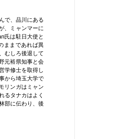
さんで、品川にある
様が、ミャンマーに
an氏は駐日大使と
権のままであれば異
、むしろ後退して
大野元裕県知事と会
営学修士を取得し
事から埼玉大学で
ばモリンガはミャン
れるタナカはよく
林部に伝わり、後